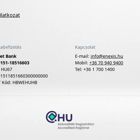
ilatkozat
abefizetés
Kapcsolat
et Bank
E-mail:
info@enexis.hu
0151-18516603
Mobil:
+36 70 940 9400
 HU67
Tel: +36 1 700 1400
01511851660300000000
T Kód: HBWEHUHB