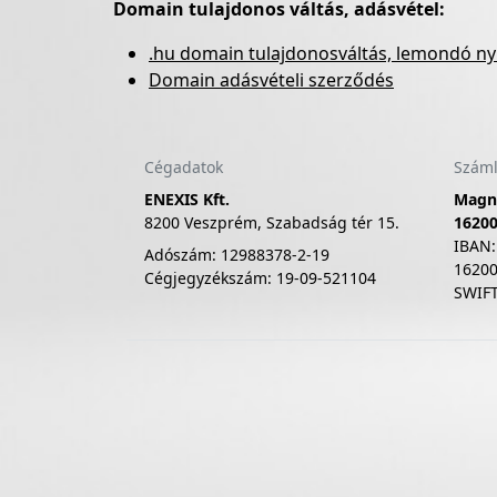
Domain tulajdonos váltás, adásvétel:
.hu domain tulajdonosváltás, lemondó ny
Domain adásvételi szerződés
Cégadatok
Száml
ENEXIS Kft.
Magn
8200 Veszprém, Szabadság tér 15.
1620
IBAN:
Adószám: 12988378-2-19
1620
Cégjegyzékszám: 19-09-521104
SWIF