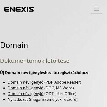
Domain
Dokumentumok letöltése
Új Domain név igényléshez, átregisztrációhoz:
Domain név igénylő
(PDF, Adobe Reader)
Domain név igénylő
(DOC, MS Word)
Domain név igénylő
(ODT, LibreOffice)
Nyilatkozat
(magánszemélyek részére)